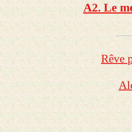
A2. Le me
Rêve p
Al