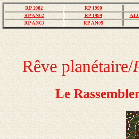
RP 1982
RP 1990
RP AN02
RP 1999
ALC
RP AN03
RP AN05
Rêve planétaire/
Le Rassemble