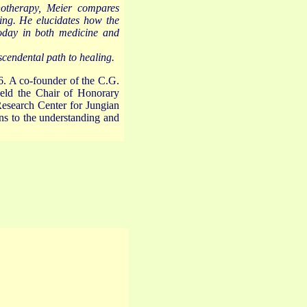
hotherapy, Meier compares
ing. He elucidates how the
 today in both medicine and
scendental path to healing.
36. A co-founder of the C.G.
 held the Chair of Honorary
Research Center for Jungian
ns to the understanding and