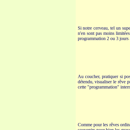
Si notre cerveau, tel un sup
n'en sont pas moins limitées
programmation 2 ou 3 jours 
Au coucher, pratiquer si poss
détendu, visualiser le rêve p
cette "programmation" inter
Comme pour les rêves ordinai
souvenirs pour bien les grav