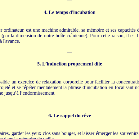
—
4. Le temps d'incubation
er ordinateur, est une machine admirable, sa mémoire et ses capacités d
 (par la dimension de notre boîte crânienne). Pour cette raison, il est 
à l'avance.
—
5. L’induction proprement dite
ible un exercice de relaxation corporelle pour faciliter la concentrati
rojeté et se répéter mentalement la phrase d’incubation en focalisant n
ne jusqu’à l’endormissement.
—
6. Le rappel du rêve
res, garder les yeux clos sans bouger, et laisser émerger les souvenirs
er dans la mémoire de veille.