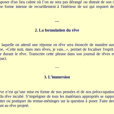
poser d'un lieu calme où l’on ne sera pas dérangé ou distrait de son o
e forme intense de recueillement à l'intérieur de soi qui requiert de
—
2. La formulation du rêve
r laquelle on attend une réponse en rêve sera énoncée de manière aus
e, «Cette nuit, dans mes rêves, je vais...», permet de focaliser l'esprit s
e durant le rêve. Transcrire cette phrase dans son journal de rêves et 
pact.
—
3. L’immersion
êve n’est qu’une mise en forme de nos pensées et de nos préoccupation
t du rêve incubé. S’imprégner de tous les matériaux appropriés se rappo
diter ou pratiquer du remue-méninges sur la question à poser. Faire de
ant au rêve projeté.