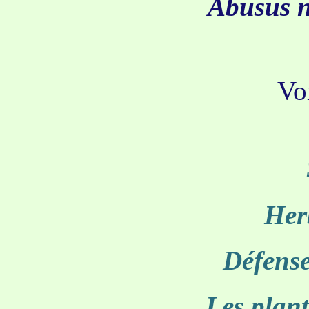
Abusus n
Voi
Her
Défense
Les plan