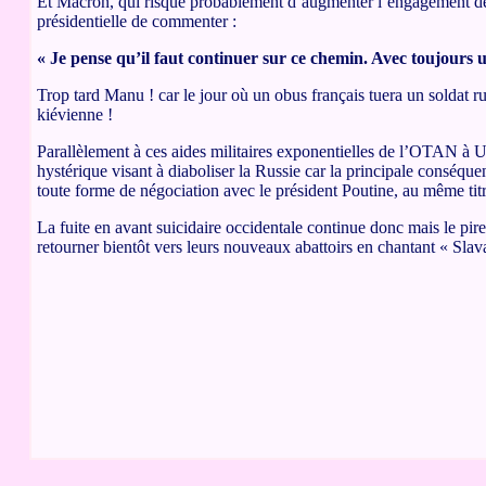
Et Macron, qui risque probablement d’augmenter l’engagement de l
présidentielle de commenter :
« Je pense qu’il faut continuer sur ce chemin. Avec toujours u
Trop tard Manu ! car le jour où un obus français tuera un soldat rus
kiévienne !
Parallèlement à ces aides militaires exponentielles de l’OTAN à 
hystérique visant à diaboliser la Russie car la principale conséqu
toute forme de négociation avec le président Poutine, au même titr
La fuite en avant suicidaire occidentale continue donc mais le pir
retourner bientôt vers leurs nouveaux abattoirs en chantant « Slav