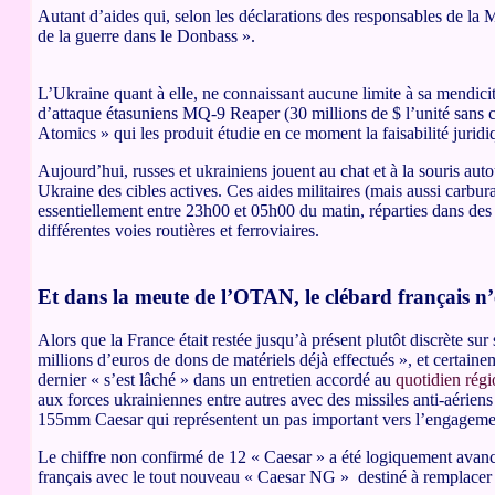
Autant d’aides qui, selon les déclarations des responsables de la
de la guerre dans le Donbass ».
L’Ukraine quant à elle, ne connaissant aucune limite à sa mendicit
d’attaque étasuniens MQ-9 Reaper (30 millions de $ l’unité sans 
Atomics » qui les produit étudie en ce moment la faisabilité juridiq
Aujourd’hui, russes et ukrainiens jouent au chat et à la souris au
Ukraine des cibles actives. Ces aides militaires (mais aussi carbu
essentiellement entre 23h00 et 05h00 du matin, réparties dans des
différentes voies routières et ferroviaires.
Et dans la meute de l’OTAN, le clébard français n’e
Alors que la France était restée jusqu’à présent plutôt discrète sur
millions d’euros de dons de matériels déjà effectués », et certain
dernier « s’est lâché » dans un entretien accordé au
quotidien rég
aux forces ukrainiennes entre autres avec des missiles anti-aériens
155mm Caesar qui représentent un pas important vers l’engagemen
Le chiffre non confirmé de 12 « Caesar » a été logiquement avancé
français avec le tout nouveau « Caesar NG » destiné à remplacer 