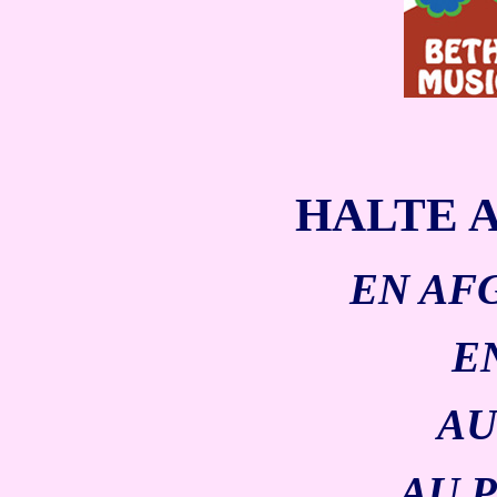
HALTE 
EN AF
E
AU
AU P