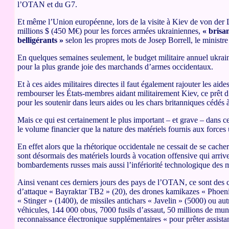
l’OTAN et du G7.
Et même l’Union européenne, lors de la visite à Kiev de von der
millions $ (450 M€) pour les forces armées ukrainiennes,
« brisa
belligérants »
selon les propres mots de Josep Borrell, le ministre
En quelques semaines seulement, le budget militaire annuel ukrain
pour la plus grande joie des marchands d’armes occidentaux.
Et à ces aides militaires directes il faut également rajouter les a
rembourser les États-membres aidant militairement Kiev, ce prêt 
pour les soutenir dans leurs aides ou les chars britanniques cédés
Mais ce qui est certainement le plus important – et grave – dans c
le volume financier que la nature des matériels fournis aux forces
En effet alors que la rhétorique occidentale ne cessait de se cache
sont désormais des matériels lourds à vocation offensive qui arriv
bombardements russes mais aussi l’infériorité technologique des m
Ainsi venant ces derniers jours des pays de l’OTAN, ce sont des 
d’attaque « Bayraktar TB2 » (20), des drones kamikazes « Phoenix
« Stinger » (1400), de missiles antichars « Javelin » (5000) ou au
véhicules, 144 000 obus, 7000 fusils d’assaut, 50 millions de mu
reconnaissance électronique supplémentaires « pour prêter assista