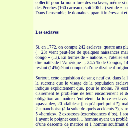
collectif pour la nourriture des esclaves, même si u
des Perches (160 carreaux, soit 206 ha) sert de « ha
Dans l’ensemble, le domaine apparait intéressant et a
Les esclaves
Si, en 1772, on compte 242 esclaves, quatre ans plu
(+ 23) vient peut-être de quelques naissances ma
congo » (13). En termes de « nations », l’atelier e
dire natifs de l’Amérique –, 24,5 % de Congos, 14
restant (14%) étant composé d’une dizaine d’origin
Surtout, cette acquisition de sang neuf est, dans la
la sucrerie que le visage de la population esclave
indique explicitement que, pour le moins, 79 esc
clairement le problème de leur encadrement et des
obligation au maître d’entretenir la force esclave
«passable», 20 «faibles» (jusqu’à quel point ?), ma
2 «manchots» (à la suite de quels accidents ?), san
5 «hernies», 2 exostoses (excroissances d’os), 1 sou
1 ayant le poignet cassé, 1 homme ayant un problè
d’une descente de matrice et 1 homme souffrant d