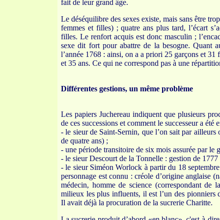
fait de leur grand âge.
Le déséquilibre des sexes existe, mais sans être t
femmes et filles) ; quatre ans plus tard, l’écart
filles. Le renfort acquis est donc masculin ; l’en
sexe dit fort pour abattre de la besogne. Quant a
l’année 1768 : ainsi, on a a priori 25 garçons et 3
et 35 ans. Ce qui ne correspond pas à une répartitio
Différentes gestions, un même problème
Les papiers Juchereau indiquent que plusieurs proc
de ces successions et comment le successeur a été 
- le sieur de Saint-Sernin, que l’on sait par ailleur
de quatre ans) ;
- une période transitoire de six mois assurée par le
- le sieur Descourt de la Tonnelle : gestion de 1777 
- le sieur Siméon Worlock à partir du 18 septembre
personnage est connu : créole d’origine anglaise (n
médecin, homme de science (correspondant de la 
milieux les plus influents, il est l’un des pionniers
Il avait déjà la procuration de la sucrerie Charitte.
La sucrerie produit d’abord «en blanc», c'est-à-dire 