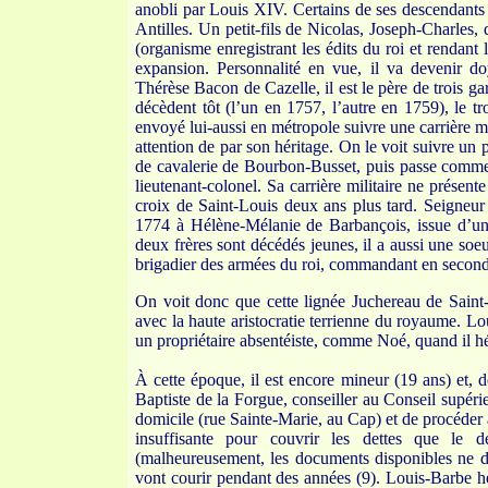
anobli par Louis XIV. Certains de ses descendants d
Antilles. Un petit-fils de Nicolas, Joseph-Charles
(organisme enregistrant les édits du roi et rendant
expansion. Personnalité en vue, il va devenir d
Thérèse Bacon de Cazelle, il est le père de trois ga
décèdent tôt (l’un en 1757, l’autre en 1759), le 
envoyé lui-aussi en métropole suivre une carrière m
attention de par son héritage. On le voit suivre un
de cavalerie de Bourbon-Busset, puis passe comme l
lieutenant-colonel. Sa carrière militaire ne présente 
croix de Saint-Louis deux ans plus tard. Seigneur 
1774 à Hélène-Mélanie de Barbançois, issue d’une 
deux frères sont décédés jeunes, il a aussi une soe
brigadier des armées du roi, commandant en second
On voit donc que cette lignée Juchereau de Saint-De
avec la haute aristocratie terrienne du royaume. Lo
un propriétaire absentéiste, comme Noé, quand il hé
À cette époque, il est encore mineur (19 ans) et, de
Baptiste de la Forgue, conseiller au Conseil supéri
domicile (rue Sainte-Marie, au Cap) et de procéder 
insuffisante pour couvrir les dettes que le 
(malheureusement, les documents disponibles ne d
vont courir pendant des années (9). Louis-Barbe hé