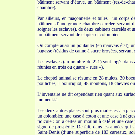
bâtiment servant d’étuve, un bâtiment (rez-de-chau
chambre).
Par ailleurs, en maçonnerie et tuiles : un corps d
bâtiment d’une grande chambre carrelée servant d’
soigner les esclaves), de deux cabinets carrelés et 
un bâtiment servant de clapier et colombier.
On compte aussi un poulailler (en mauvais état), un
bagasse (résidus de canne à sucre broyées, servant 
Les esclaves (au nombre de 221) sont logés dans 48
réunies en trois ou quatre « rues »).
Le cheptel animal se résume en 28 mulets, 30 boeuf
pouliches, 1 bourriquot, 48 moutons, 18 chèvres ou
L’inventaire ne dit cependant rien quant aux surfac
moment-là.
Les deux autres places sont plus modestes : la pla
un colombier, une case à coton et une case à nègres 
ridicule : on a certes un moulin à café et une case
signe de prospérité. De fait, dans les années qui s
Saint-Denis (d’une superficie de 183 carreaux, soi