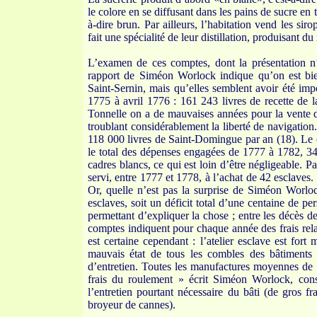
le colore en se diffusant dans les pains de sucre en
à-dire brun. Par ailleurs, l’habitation vend les si
fait une spécialité de leur distillation, produisant du
L’examen de ces comptes, dont la présentation n’
rapport de Siméon Worlock indique qu’on est bie
Saint-Sernin, mais qu’elles semblent avoir été imp
1775 à avril 1776 : 161 243 livres de recette de l
Tonnelle on a de mauvaises années pour la vente 
troublant considérablement la liberté de navigation
118 000 livres de Saint-Domingue par an (18). Le ch
le total des dépenses engagées de 1777 à 1782, 34%
cadres blancs, ce qui est loin d’être négligeable.
servi, entre 1777 et 1778, à l’achat de 42 esclaves
Or, quelle n’est pas la surprise de Siméon Worl
esclaves, soit un déficit total d’une centaine de p
permettant d’expliquer la chose ; entre les décès de
comptes indiquent pour chaque année des frais relat
est certaine cependant : l’atelier esclave est fort 
mauvais état de tous les combles des bâtiments 
d’entretien. Toutes les manufactures moyennes de 
frais du roulement » écrit Siméon Worlock, cons
l’entretien pourtant nécessaire du bâti (de gros f
broyeur de cannes).