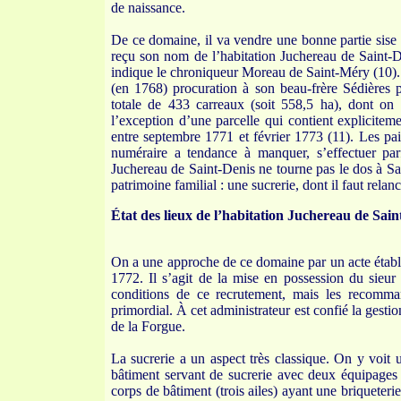
de naissance.
De ce domaine, il va vendre une bonne partie sise 
reçu son nom de l’habitation Juchereau de Saint-
indique le chroniqueur Moreau de Saint-Méry (10). 
(en 1768) procuration à son beau-frère Sédières p
totale de 433 carreaux (soit 558,5 ha), dont on n
l’exception d’une parcelle qui contient explicitem
entre septembre 1771 et février 1773 (11). Les pa
numéraire a tendance à manquer, s’effectuer par
Juchereau de Saint-Denis ne tourne pas le dos à Sai
patrimoine familial : une sucrerie, dont il faut relanc
État des lieux de l’habitation Juchereau de Sain
On a une approche de ce domaine par un acte établ
1772. Il s’agit de la mise en possession du sieur
conditions de ce recrutement, mais les recomma
primordial. À cet administrateur est confié la ges
de la Forgue.
La sucrerie a un aspect très classique. On y voit 
bâtiment servant de sucrerie avec deux équipages 
corps de bâtiment (trois ailes) ayant une briqueteri