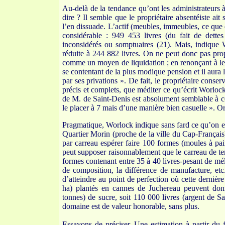
Au-delà de la tendance qu’ont les administrateurs 
dire ? Il semble que le propriétaire absentéiste a
l’en dissuade. L’actif (meubles, immeubles, ce que do
considérable : 949 453 livres (du fait de dettes
inconsidérés ou somptuaires (21). Mais, indique 
réduite à 244 882 livres. On ne peut donc pas prop
comme un moyen de liquidation ; en renonçant à leur
se contentant de la plus modique pension et il aura l
par ses privations ». De fait, le propriétaire con
précis et complets, que méditer ce qu’écrit Worlock 
de M. de Saint-Denis est absolument semblable à ce
le placer à 7 mais d’une manière bien casuelle ». O
Pragmatique, Worlock indique sans fard ce qu’on est
Quartier Morin (proche de la ville du Cap-Français) 
par carreau espérer faire 100 formes (moules à pai
peut supposer raisonnablement que le carreau de te
formes contenant entre 35 à 40 livres-pesant de méla
de composition, la différence de manufacture, etc
d’atteindre au point de perfection où cette dernièr
ha) plantés en cannes de Juchereau peuvent don
tonnes) de sucre, soit 110 000 livres (argent de S
domaine est de valeur honorable, sans plus.
Essayons de préciser. Une estimation à partir du f