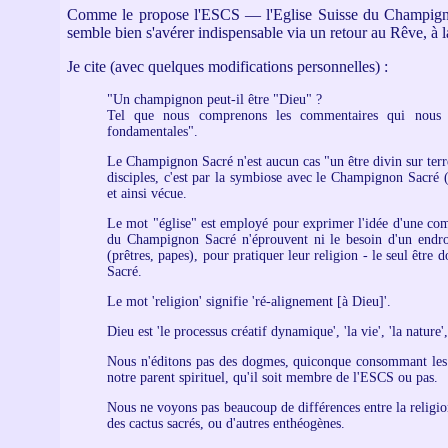
Comme le propose l'ESCS — l'Eglise Suisse du Champignon
semble bien s'avérer indispensable via un retour au Rêve, à 
Je cite (avec quelques modifications personnelles) :
"Un champignon peut-il être "Dieu" ?
Tel que nous comprenons les commentaires qui nous so
fondamentales".
Le Champignon Sacré n'est aucun cas "un être divin sur terre
disciples, c'est par la symbiose avec le Champignon Sacré (
et ainsi vécue.
Le mot "église" est employé pour exprimer l'idée d'une comm
du Champignon Sacré n'éprouvent ni le besoin d'un endroit
(prêtres, papes), pour pratiquer leur religion - le seul être 
Sacré.
Le mot 'religion' signifie 'ré-alignement [à Dieu]'.
Dieu est 'le processus créatif dynamique', 'la vie', 'la nature',
Nous n'éditons pas des dogmes, quiconque consommant les C
notre parent spirituel, qu'il soit membre de l'ESCS ou pas.
Nous ne voyons pas beaucoup de différences entre la religion
des cactus sacrés, ou d'autres enthéogènes.