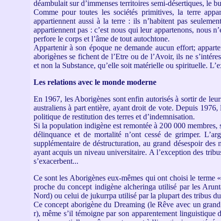
déambulait sur d’immenses territoires semi-désertiques, le bu
Comme pour toutes les sociétés primitives, la terre appa
appartiennent aussi à la terre : ils n’habitent pas seulem
appartiennent pas : c’est nous qui leur appartenons, nous 
perfore le corps et l’âme de tout autochtone.
Appartenir à son époque ne demande aucun effort; apparten
aborigènes se fichent de l’Etre ou de l’Avoir, ils ne s’intér
et non la Substance, qu’elle soit matérielle ou spirituelle. L’
Les relations avec le monde moderne
En 1967, les Aborigènes sont enfin autorisés à sortir de leurs
australiens à part entière, ayant droit de vote. Depuis 19
politique de restitution des terres et d’indemnisation.
Si la population indigène est remontée à 200 000 membres, s
délinquance et de mortalité n’ont cessé de grimper. L’ar
supplémentaire de déstructuration, au grand désespoir des 
ayant acquis un niveau universitaire. A l’exception des tribus
s’exacerbent...
Ce sont les Aborigènes eux-mêmes qui ont choisi le terme
proche du concept indigène alcheringa utilisé par les Arunt
Nord) ou celui de jukurrpa utilisé par la plupart des tribus du
Ce concept aborigène du Dreaming (le Rêve avec un grand R)
r), même s’il témoigne par son apparentement linguistique 