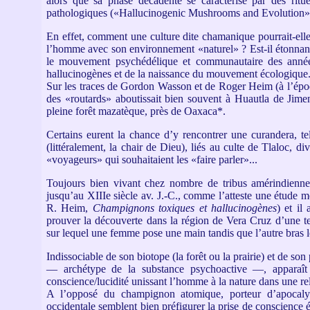
alors que sa phase décadente se caractérise par des ritu
pathologiques («Hallucinogenic Mushrooms and Evolution
En effet, comment une culture dite chamanique pourrait-elle
l’homme avec son environnement «naturel» ? Est-il étonnant
le mouvement psychédélique et communautaire des années
hallucinogènes et de la naissance du mouvement écologique
Sur les traces de Gordon Wasson et de Roger Heim (à l’époq
des «routards» aboutissait bien souvent à Huautla de Jime
pleine forêt mazatèque, près de Oaxaca*.
Certains eurent la chance d’y rencontrer une curandera, te
(littéralement, la chair de Dieu), liés au culte de Tlaloc, d
«voyageurs» qui souhaitaient les «faire parler»...
Toujours bien vivant chez nombre de tribus amérindienn
jusqu’au XIIIe siècle av. J.-C., comme l’atteste une étude 
R. Heim,
Champignons toxiques et hallucinogènes
) et il
prouver la découverte dans la région de Vera Cruz d’une te
sur lequel une femme pose une main tandis que l’autre bras l
Indissociable de son biotope (la forêt ou la prairie) et de s
— archétype de la substance psychoactive —, appara
conscience/lucidité unissant l’homme à la nature dans une r
A l’opposé du champignon atomique, porteur d’apocalyp
occidentale semblent bien préfigurer la prise de conscienc