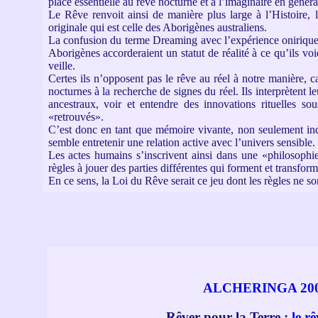
place essentielle au rêve nocturne et à l’imaginaire en généra
Le Rêve renvoit ainsi de manière plus large à l’Histoire, 
originale qui est celle des Aborigènes australiens.
La confusion du terme Dreaming avec l’expérience onirique
Aborigènes accorderaient un statut de réalité à ce qu’ils vo
veille.
Certes ils n’opposent pas le rêve au réel à notre manière, ca
nocturnes à la recherche de signes du réel. Ils interprètent l
ancestraux, voir et entendre des innovations rituelles so
«retrouvés».
C’est donc en tant que mémoire vivante, non seulement ind
semble entretenir une relation active avec l’univers sensible.
Les actes humains s’inscrivent ainsi dans une «philosophie
règles à jouer des parties différentes qui forment et transform
En ce sens, la Loi du Rêve serait ce jeu dont les règles ne s
ALCHERINGA 200
Rêver pour la Terre :
le r