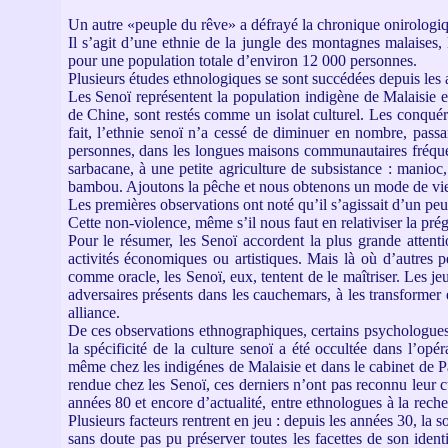
Un autre «peuple du rêve» a défrayé la chronique onirologiqu
Il s’agit d’une ethnie de la jungle des montagnes malaises,
pour une population totale d’environ 12 000 personnes.
Plusieurs études ethnologiques se sont succédées depuis les 
Les Senoï représentent la population indigène de Malaisie et
de Chine, sont restés comme un isolat culturel. Les conqué
fait, l’ethnie senoï n’a cessé de diminuer en nombre, pass
personnes, dans les longues maisons communautaires fréquent
sarbacane, à une petite agriculture de subsistance : manioc, m
bambou. Ajoutons la pêche et nous obtenons un mode de vie
Les premières observations ont noté qu’il s’agissait d’un peup
Cette non-violence, même s’il nous faut en relativiser la prég
Pour le résumer, les Senoï accordent la plus grande attention
activités économiques ou artistiques. Mais là où d’autres 
comme oracle, les Senoï, eux, tentent de le maîtriser. Les jeu
adversaires présents dans les cauchemars, à les transformer 
alliance.
De ces observations ethnographiques, certains psychologues 
la spécificité de la culture senoï a été occultée dans l’opér
même chez les indigénes de Malaisie et dans le cabinet de P
rendue chez les Senoï, ces derniers n’ont pas reconnu leur cu
années 80 et encore d’actualité, entre ethnologues à la rec
Plusieurs facteurs rentrent en jeu : depuis les années 30, la s
sans doute pas pu préserver toutes les facettes de son identi