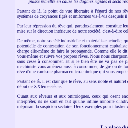
puisse remettre en cause les dogmes rigides et sectaire
Partant de là, le point de vue libertaire à l'égard de nos 
systèmes de croyances figés et uniformes vis-à-vis desquels il e
Par leur répression du rêve qui, paradoxalement, constitue le
mise sur la direction
intérieure
de notre société,
c'est-à-dire c
De même, notre société industrielle et matérialiste actuelle, 
potentielle de contestation de son fonctionnement capitalist
charge elle-même de faire la propagande. Comme elle le dit 
vous-même et suivre vos propres rêves. Nous nous chargeons d
sans cesse à consommer. Et si le bien-être ne va pas de pair
machiniste vous amènera aussi à consommer, de gré ou de force
rêve d'une camisole pharmaceutico-chimique qui vous empêch
Partant de là, il est clair que le rêve, au sens noble et natur
début de XXIème siècle.
Quant aux rêveurs et aux onirologues, ceux qui osent encore
interpréter, ils ne sont en fait qu'une infime minorité d'in
méprisant la suspicion sectaire. Deux exemples pour illustrer 
La place du