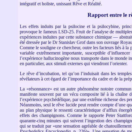
intégratif et holiste, unissant Rêve et Réalité.
Rapport entre le r
Les effets induits par la psilocine et la psilocybine, pri
provoque le fameux LSD-25. Fruit de l’analyse de multiples 
expériences induites par cette substance chimique — abstrai
été dressée par le Dr Stanislav Grof dans son ouvrage Roya
Comme le souligne ce chercheur, outre les facteurs liés à la
variable extrêmement importante, susceptible d’influencer
l’expérience hallucinogène nous transporte dans le monde inté
en particulier, aux stimuli externes qui viendront l’orienter.
Le rêve d’incubation, tel qu’on l’induisait dans les temp
révélateurs à cet égard de l’importance du cadre et de la pré
La «résonnance» est un autre phénomène notoire commun à 
manifeste souvent par un vécu composite lié à la chaîne de
l’expérience psychédélique, par une extrême richesse des perc
Néanmoins, seul le rêve lucide peut rendre compte d’une quas
au plan physique le ressenti caractéristique d’afflux énergét
effets des champignons. Comme le rapporte Peter Stattfor
quarante-cinq minutes qui suivent l’ingestion des champign
qui se traduit par «une sensation agréable de chatouillement
Psychedelics Encyclopedia
, p. 226)». Une sensation de mo