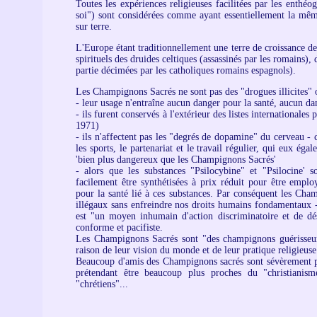
Toutes les expériences religieuses facilitées par les enthéo
soi") sont considérées comme ayant essentiellement la même
sur terre.
L'Europe étant traditionnellement une terre de croissance 
spirituels des druides celtiques (assassinés par les romains
partie décimées par les catholiques romains espagnols).
Les Champignons Sacrés ne sont pas des "drogues illicites" o
- leur usage n'entraîne aucun danger pour la santé, aucun 
- ils furent conservés à l'extérieur des listes international
1971)
- ils n'affectent pas les "degrés de dopamine" du cerveau - c
les sports, le partenariat et le travail régulier, qui eux é
'bien plus dangereux que les Champignons Sacrés'
- alors que les substances "Psilocybine" et "Psilocine' 
facilement être synthétisées à prix réduit pour être emplo
pour la santé lié à ces substances. Par conséquent les Cham
illégaux sans enfreindre nos droits humains fondamentaux -
est "un moyen inhumain d'action discriminatoire et de dé
conforme et pacifiste.
Les Champignons Sacrés sont "des champignons guérisseur
raison de leur vision du monde et de leur pratique religieuse
Beaucoup d'amis des Champignons sacrés sont sévèrement po
prétendant être beaucoup plus proches du "christianis
"chrétiens"...