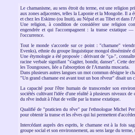
Le chamanisme, au sens étroit du terme, est une religion pri
aux zones adjacentes, telles la Laponie et la Mongolie. Il a é
et chez les Eskimo (ou Inuit), au Népal et au Tibet et dans l
Une religion, à condition de considérer une religion co
engendrée et qui l'accompagnent : la transe extatique —
l'occurrence.
Tout le monde s'accorde sur ce point : "chamane" viend
Evenks), ethnie du groupe linguistique mongol disséminée dan
Une étymologie a été proposée : dérivant de "ça-", connaître,
racine verbale signifiant "s'agiter, bondir, danser". Cette d
les Toungouses, liée a l'absorption de l'Amanita muscaria.
Dans plusieurs autres langues un mot commun désigne le cha
"Un grand chamane est avant tout un bon rêveur" disait un 
La capacité pour l'être humain de transcender son environ
sociétés cultivant l'idée d'une réalité à plusieurs niveaux d
du rêve induit à l'état de veille par la transe extatique.
Qualifié de "praticien du rêve" par l'ethnologue Michel Per
pour obtenir la transe et les rêves qui lui permettent d'accéde
Intercédant auprès des esprits, le chamane est à la fois sage
groupe social et son environnement, au sens large du terme, ta