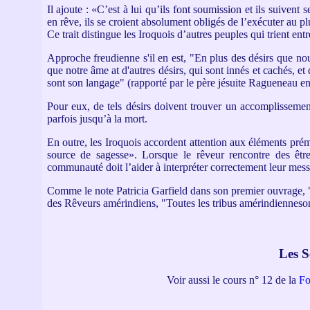
Il ajoute : «C’est à lui qu’ils font soumission et ils suivent 
en rêve, ils se croient absolument obligés de l’exécuter au pl
Ce trait distingue les Iroquois d’autres peuples qui trient ent
Approche freudienne s'il en est, "En plus des désirs que nou
que notre âme at d'autres désirs, qui sont innés et cachés, et
sont son langage" (rapporté par le père jésuite Ragueneau e
Pour eux, de tels désirs doivent trouver un accomplissemen
parfois jusqu’à la mort.
En outre, les Iroquois accordent attention aux éléments prémo
source de sagesse». Lorsque le rêveur rencontre des êtres
communauté doit l’aider à interpréter correctement leur mes
Comme le note Patricia Garfield dans son premier ouvrage, "L
des Rêveurs amérindiens, "Toutes les tribus amérindiennesont 
Les S
Voir aussi le cours n° 12 de la
Fo