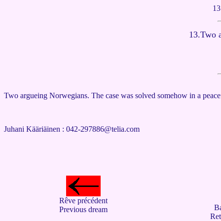
13
13.
Two a
Two argueing Norwegians. The case was solved somehow in a peace
Juhani Kääriäinen :
042-297886@telia.com
Rêve précédent
B
Previous dream
Ret