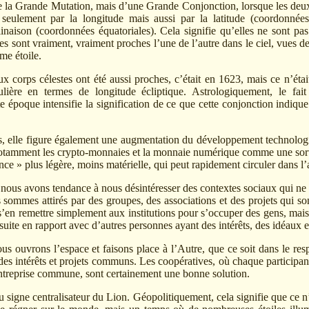
de la Grande Mutation, mais d’une Grande Conjonction, lorsque les deux 
 seulement par la longitude mais aussi par la latitude (coordonnées 
clinaison (coordonnées équatoriales). Cela signifie qu’elles ne sont pa
es sont vraiment, vraiment proches l’une de l’autre dans le ciel, vues d
me étoile.
ux corps célestes ont été aussi proches, c’était en 1623, mais ce n’ét
ulière en termes de longitude écliptique. Astrologiquement, le fait
e époque intensifie la signification de ce que cette conjonction indique
rs, elle figure également une augmentation du développement technolog
notamment les crypto-monnaies et la monnaie numérique comme une sor
nce » plus légère, moins matérielle, qui peut rapidement circuler dans l’a
 nous avons tendance à nous désintéresser des contextes sociaux qui ne
s sommes attirés par des groupes, des associations et des projets qui s
’en remettre simplement aux institutions pour s’occuper des gens, mai
suite en rapport avec d’autres personnes ayant des intérêts, des idéaux 
ous ouvrons l’espace et faisons place à l’Autre, que ce soit dans le re
des intérêts et projets communs. Les coopératives, où chaque participant
ntreprise commune, sont certainement une bonne solution.
u signe centralisateur du Lion. Géopolitiquement, cela signifie que ce 