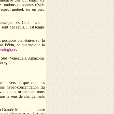
ent le ciel tout entier. Ce
s nations puissantes réside
 respect mutuel, sur un pied
conséquences. Certaines sont
 sont pas seuls. Il est temps
positions planétaires sur la
par Pékin, ce qui indique la
strologique
.
du Sud (Venezuela, Amazonie
au cycle.
ue et vers ce que certaines
une hyper-concentration du
evons-nous maintenant nous
dans le sens de changements
a Grande Mutation, un autre