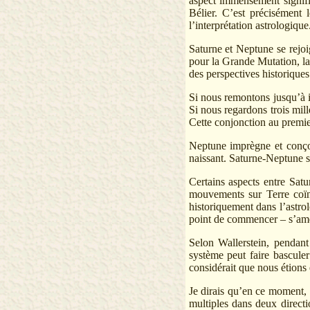
aspect immensément signifi
Bélier. C’est précisément
l’interprétation astrologique
Saturne et Neptune se rejoi
pour la Grande Mutation, la
des perspectives historiques
Si nous remontons jusqu’à i
Si nous regardons trois mill
Cette conjonction au premier
Neptune imprègne et conçoit
naissant. Saturne-Neptune su
Certains aspects entre Sat
mouvements sur Terre coïnc
historiquement dans l’astrol
point de commencer – s’amél
Selon Wallerstein, pendant 
système peut faire basculer
considérait que nous étions 
Je dirais qu’en ce moment, 
multiples dans deux directio