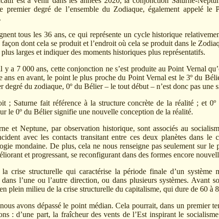
catif est à venir dans les années 2020, la conjonction Saturne-Neptun
 le premier degré de l’ensemble du Zodiaque, également appelé le P
.
gnent tous les 36 ans, ce qui représente un cycle historique relative
 façon dont cela se produit et l’endroit où cela se produit dans le Zodi
 plus larges et indiquer des moments historiques plus représentatifs.
l y a 7 000 ans, cette conjonction ne s’est produite au Point Vernal qu
e ans en avant, le point le plus proche du Point Vernal est le 3º du Béli
 degré du zodiaque, 0º du Bélier – le tout début – n’est donc pas une si 
 ; Saturne fait référence à la structure concrète de la réalité ; et 0º
r le 0º du Bélier signifie une nouvelle conception de la réalité.
urne et Neptune, par observation historique, sont associés au social
ident avec les contacts transitant entre ces deux planètes dans le c
ogie mondaine. De plus, cela ne nous renseigne pas seulement sur le pas
iorant et progressant, se reconfigurant dans des formes encore nouvell
la crise structurelle qui caractérise la période finale d’un système
 dans l’une ou l’autre direction, ou dans plusieurs systèmes. Avant so
en plein milieu de la crise structurelle du capitalisme, qui dure de 60 à 
nous avons dépassé le point médian. Cela pourrait, dans un premier te
ns : d’une part, la fraîcheur des vents de l’Est inspirant le socialisme 