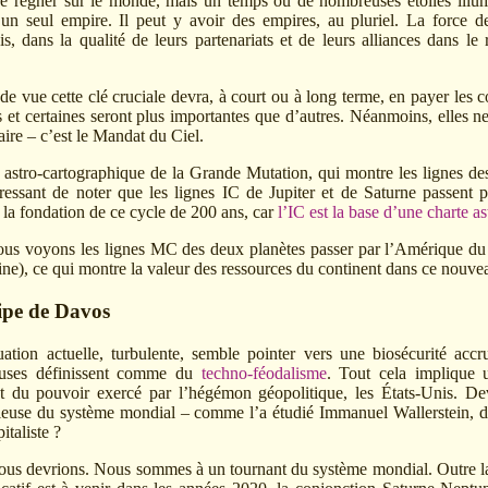
e régner sur le monde, mais un temps où de nombreuses étoiles illumin
n seul empire. Il peut y avoir des empires, au pluriel. La force de
s, dans la qualité de leurs partenariats et de leurs alliances dans le
de vue cette clé cruciale devra, à court ou à long terme, en payer les 
 et certaines seront plus importantes que d’autres. Néanmoins, elles ne
ire – c’est le Mandat du Ciel.
 astro-cartographique de la Grande Mutation, qui montre les lignes des 
téressant de noter que les lignes IC de Jupiter et de Saturne passent 
 la fondation de ce cycle de 200 ans, car
l’IC est la base d’une charte a
nous voyons les lignes MC des deux planètes passer par l’Amérique 
ine), ce qui montre la valeur des ressources du continent dans ce nouve
ipe de Davos
ation actuelle, turbulente, semble pointer vers une biosécurité accr
ieuses définissent comme du
techno-féodalisme
. Tout cela implique 
t du pouvoir exercé par l’hégémon géopolitique, les États-Unis. D
rieuse du système mondial – comme l’a étudié Immanuel Wallerstein, 
italiste ?
ous devrions. Nous sommes à un tournant du système mondial. Outre l