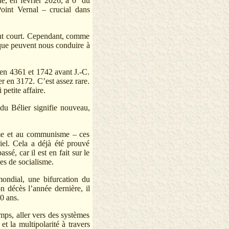
e, en février 2026, à 0º du
oint Vernal – crucial dans
ment court. Cependant, comme
aque peuvent nous conduire à
’en 4361 et 1742 avant J.-C.
er en 3172. C’est assez rare.
petite affaire.
 du Bélier signifie nouveau,
isme et au communisme – ces
iel. Cela a déjà été prouvé
sé, car il est en fait sur le
es de socialisme.
 mondial, une bifurcation du
n décès l’année dernière, il
80 ans.
mps, aller vers des systèmes
et la multipolarité à travers