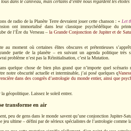
ous dans le caniveau, mais certains d’entre nous regardent les étoiles
ions de radio de la Planète Terre devraient jouer cette chanson : «
Let t
ion ont immortalisé dans leur classique psychédélique du prin
’aube de l’Ère du Verseau –
la Grande Conjonction de Jupiter et de Satu
e au moment où certaines élites obscures et prétentieuses s’appr
ande partie de la planète – en suivant un agenda politique très sp
vrai problème n’est pas la Réinitialisation, c’est la Mutation.
s quelque chose de bien plus grand que n’importe quel scénario né
re notre obscurité actuelle et interminable, j’ai posé quelques q
Vaness
érencière dans des congrès d’astrologie du monde entier, ainsi que psy
r la géopolitique. Laissez le soleil entrer.
 se transforme en air
t, peu de gens dans le monde savent qu’une conjonction Jupiter-Sat
e jeu ultime – défini par de sérieux spécialistes de l’astrologie comme 