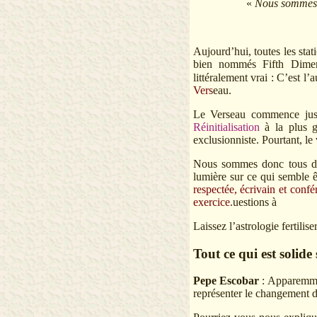
«
Nous sommes t
Aujourd’hui, toutes les stat
bien nommés Fifth Dimens
littéralement vrai : C’est l
Vers
eau.
Le Verseau commence just
Réinitialisation
à la plus gr
exclusionniste. Pourtant, le 
Nous sommes donc tous dan
lumière sur ce qui semble êt
respectée, écrivain et conf
exercice.
uestions à
Laissez l’astrologie fertilise
Tout ce qui est solide
Pepe Escobar
: Apparemmen
représenter le changement d