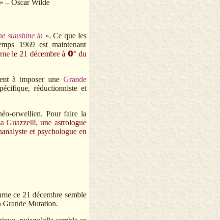
» – Oscar Wilde
he sunshine in
». Ce que les
temps 1969 est maintenant
rne le 21 décembre à 𝟬° du
êtent à imposer une
Grande
écifique, réductionniste et
o-orwellien. Pour faire la
a Guazzelli, une astrologue
chanalyste et psychologue en
urne ce 21 décembre semble
la Grande Mutation.