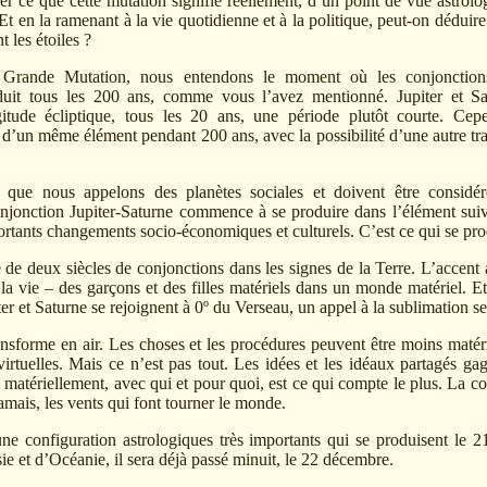
r ce que cette mutation signifie réellement, d’un point de vue astrolo
Et en la ramenant à la vie quotidienne et à la politique, peut-on déduire
t les étoiles ?
Grande Mutation, nous entendons le moment où les conjonctions 
duit tous les 200 ans, comme vous l’avez mentionné. Jupiter et Sa
gitude écliptique, tous les 20 ans, une période plutôt courte. Cepe
s d’un même élément pendant 200 ans, avec la possibilité d’une autre tr
e que nous appelons des planètes sociales et doivent être considér
onjonction Jupiter-Saturne commence à se produire dans l’élément sui
rtants changements socio-économiques et culturels. C’est ce qui se pro
de deux siècles de conjonctions dans les signes de la Terre. L’accent a 
la vie – des garçons et des filles matériels dans un monde matériel. 
ter et Saturne se rejoignent à 0º du Verseau, un appel à la sublimation se
ransforme en air. Les choses et les procédures peuvent être moins matéri
irtuelles. Mais ce n’est pas tout. Les idées et les idéaux partagés g
matériellement, avec qui et pour quoi, est ce qui compte le plus. La col
amais, les vents qui font tourner le monde.
 une configuration astrologiques très importants qui se produisent l
e et d’Océanie, il sera déjà passé minuit, le 22 décembre.