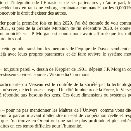
te et l’intégration de l’Eurasie et de ses partenaires ; d’autre part, 
s occidentaux en tant que cyborg terminator commandé par les 0,0001%
ncevoir le droit d’exister des autres.
ler pour la première fois en juin 2020, j’ai été étonnée de voir comm
r 2021, si près de la Grande Mutation de fin décembre 2020. Je doute
nchronicité ». J P Morgan est connu pour avoir affirmé que les mill
ardaires oui.
cette grande transition, les membres de l’équipe de Davos semblent en f
 déjà avec leurs propres paramètres et de faire revivre le système
 – toujours pareil », dessin de Keppler de 1901, dépeint J.P. Morgan 
nvestisseurs avides. source : Wikimedia Commons
particularité du Verseau est le contrôle de la société par la technologi
 préserve, de techno-esclavage. Du côté lumineux de la Force, le Verse
t à répondre aux besoins des gens. Ces deux dimensions ou systèmes po
 – pour ne pas mentionner les Maîtres de l’Univers, comme vous dites,
in à parcourir avant d’atteindre un état de coopération réelle et res
s que l’on trouve en Orient ont une racine plus profonde et plus cohér
saires en ces temps difficiles pour l’humanité.